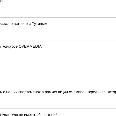
йоне
казал о встрече с Путиным
ом конкурсе OVERMEDIA
 о наших спортсменах в рамках акции #Чемпионысрединас, кото
й Улан-Удэ не имеют сбережений