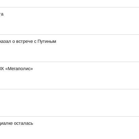
та
казал о встрече с Путиным
ЖК «Мегаполис»
циалке осталась