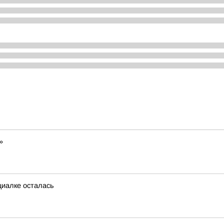
»
циалке осталась