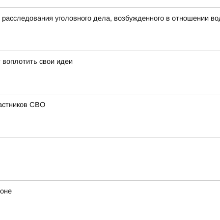
д расследования уголовного дела, возбужденного в отношении в
 воплотить свои идеи
частников СВО
йоне