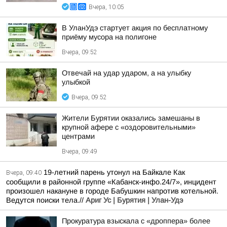
Вчера, 10:05
В УланУдэ стартует акция по бесплатному
приёму мусора на полигоне
Вчера, 09:52
Отвечай на удар ударом, а на улыбку
улыбкой
Вчера, 09:52
Жители Бурятии оказались замешаны в
крупной афере с «оздоровительными»
центрами
Вчера, 09:49
19-летний парень утонул на Байкале Как
Вчера, 09:40
сообщили в районной группе «Кабанск-инфо.24/7», инцидент
произошел накануне в городе Бабушкин напротив котельной.
Ведутся поиски тела.//
Ариг Ус | Бурятия | Улан-Удэ
Прокуратура взыскала с «дроппера» более