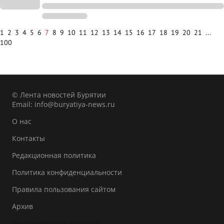
1
2
3
4
5
6
7
8
9
10
11
12
13
14
15
16
17
18
19
20
21
...
100
© Лента новостей Бурятии
Email:
info@buryatiya-news.ru
О нас
Контакты
Редакционная политика
Политика конфиденциальности
Правила пользования сайтом
Архив
Лента новостей Бурятии