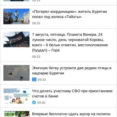
09:33
«Потерял координацию»: житель Бурятии
попал под колеса «Тойоты»
09:33
7 августа, пятница. Планета Венера, 24
лунное число, день черноватой Коровы,
мэнгэ – 6 белых отметин, местоположение
(hуудал) – Гора
09:33
Эпичную битву устроили две редких птицы в
нацпарке Бурятии
09:33
Что делать участнику СВО при приостановке
счетов в банке
09:30
Впервые бесплатно сдать мусор на полигон