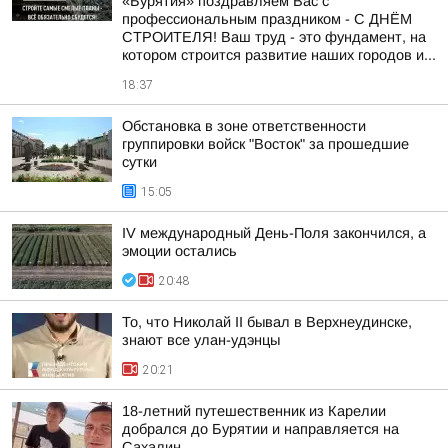
«Бурятия» поздравляем Вас с
профессиональным праздником - С ДНЁМ
СТРОИТЕЛЯ! Ваш труд - это фундамент, на
котором строится развитие наших городов и...
18:37
Обстановка в зоне ответственности
группировки войск "Восток" за прошедшие
сутки
15:05
IV международный День-Поля закончился, а
эмоции остались
20:48
То, что Николай II бывал в Верхнеудинске,
знают все улан-удэнцы
20:21
18-летний путешественник из Карелии
добрался до Бурятии и направляется на
Сахалин