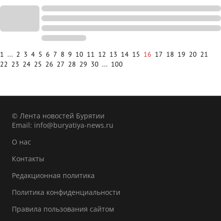
1
...
2
3
4
5
6
7
8
9
10
11
12
13
14
15
16
17
18
19
20
21
22
23
24
25
26
27
28
29
30
...
100
© Лента новостей Бурятии
Email:
info@buryatiya-news.ru
О нас
Контакты
Редакционная политика
Политика конфиденциальности
Правила пользования сайтом