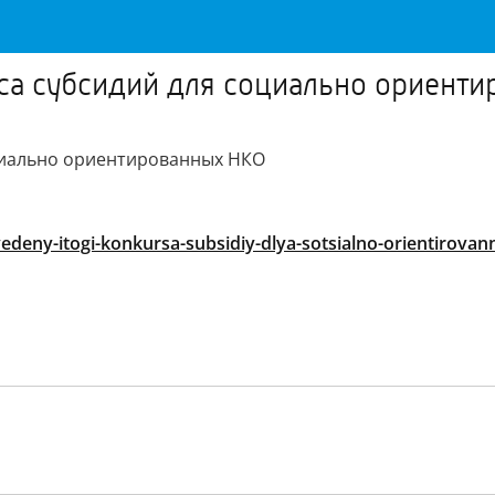
рса субсидий для социально ориент
оциально ориентированных НКО
edeny-itogi-konkursa-subsidiy-dlya-sotsialno-orientirova