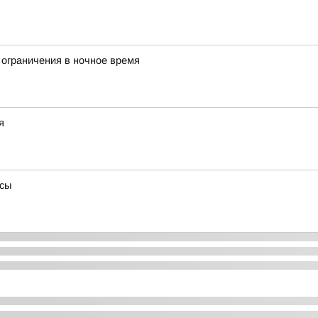
 ограничения в ночное время
я
усы