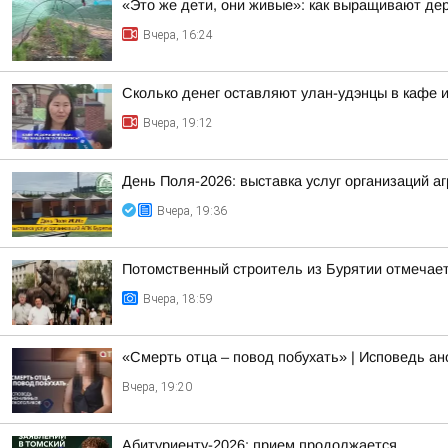
«Это же дети, они живые»: как выращивают де
Вчера, 16:24
Сколько денег оставляют улан-удэнцы в кафе 
Вчера, 19:12
День Поля-2026: выставка услуг организаций 
Вчера, 19:36
Потомственный строитель из Бурятии отмечает
Вчера, 18:59
«Смерть отца – повод побухать» | Исповедь а
Вчера, 19:20
Абитуриенту-2026: прием продолжается