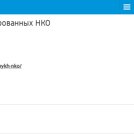
ированных НКО
nnykh-nko/