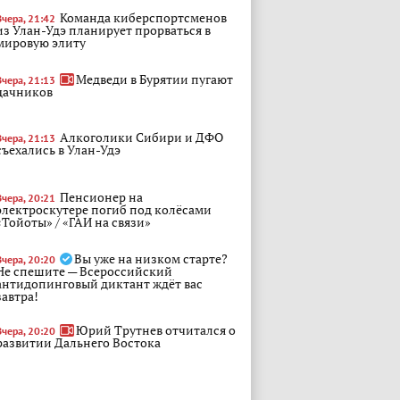
Команда киберспортсменов
Вчера, 21:42
из Улан-Удэ планирует прорваться в
мировую элиту
Медведи в Бурятии пугают
Вчера, 21:13
дачников
Алкоголики Сибири и ДФО
Вчера, 21:13
съехались в Улан-Удэ
Пенсионер на
Вчера, 20:21
электроскутере погиб под колёсами
«Тойоты» / «ГАИ на связи»
Вы уже на низком старте?
Вчера, 20:20
Не спешите — Всероссийский
антидопинговый диктант ждёт вас
завтра!
Юрий Трутнев отчитался о
Вчера, 20:20
развитии Дальнего Востока
В Бурятии пройдет VII
Вчера, 19:48