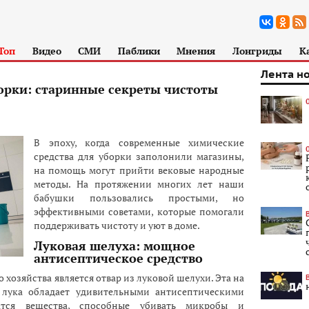
Топ
Видео
СМИ
Паблики
Мнения
Лонгриды
К
Лента н
орки: старинные секреты чистоты
В эпоху, когда современные химические
средства для уборки заполонили магазины,
на помощь могут прийти вековые народные
методы. На протяжении многих лет наши
бабушки пользовались простыми, но
эффективными советами, которые помогали
поддерживать чистоту и уют в доме.
Луковая шелуха: мощное
антисептическое средство
хозяйства является отвар из луковой шелухи. Эта на
ь лука обладает удивительными антисептическими
атся вещества, способные убивать микробы и