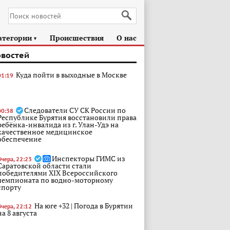
атегории
Происшествия
О нас
►
овостей
Куда пойти в выходные в Москве
01:19
Следователи СУ СК России по
00:38
Республике Бурятия восстановили права
ребёнка-инвалида из г. Улан-Удэ на
качественное медицинское
обеспечение
Инспекторы ГИМС из
Вчера, 22:23
Саратовской области стали
победителями XIX Всероссийского
чемпионата по водно-моторному
спорту
На юге +32 | Погода в Бурятии
Вчера, 22:12
на 8 августа