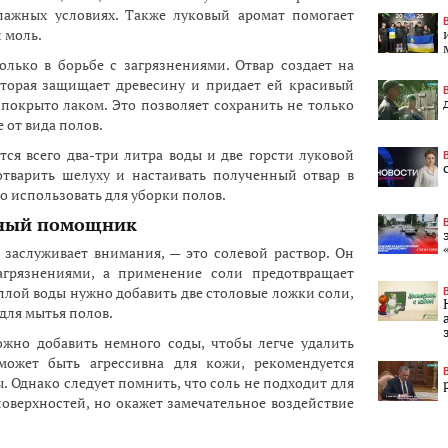
лажных условиях. Также луковый аромат помогает
 моль.
олько в борьбе с загрязнениями. Отвар создает на
оторая защищает древесину и придает ей красивый
 покрыто лаком. Это позволяет сохранить не только
 от вида полов.
тся всего два-три литра воды и две горсти луковой
 отварить шелуху и настаивать полученный отвар в
но использовать для уборки полов.
вный помощник
 заслуживает внимания, — это солевой раствор. Он
агрязнениями, а применение соли предотвращает
плой воды нужно добавить две столовые ложки соли,
для мытья полов.
жно добавить немного соды, чтобы легче удалить
может быть агрессивна для кожи, рекомендуется
. Однако следует помнить, что соль не подходит для
оверхностей, но окажет замечательное воздействие