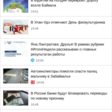
В Бурятии на полдня перекроют дорогу
возле Байкала
19:51
В Улан-Удэ отмечают День физкультурника
19:48
Яна Лантратова: Друзья! В рамках рубрики
#ИтогиНедели рассказываю о главных
результатах работы
19:09
Автоинспекторы помогли спасти палец
мальчику в Забайкалье
19:09
В России банки будут блокировать переводы
по новому признаку
18:48