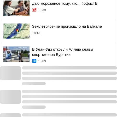
даю мороженое тому, кто... #офисТВ
18:39
Землетрясение произошло на Байкале
18:13
В Улан-Удэ открыли Аллею славы
спортсменов Бурятии
18:09