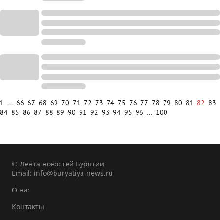
1
...
66
67
68
69
70
71
72
73
74
75
76
77
78
79
80
81
82
83
84
85
86
87
88
89
90
91
92
93
94
95
96
...
100
© Лента новостей Бурятии
Email:
info@buryatiya-news.ru
О нас
Контакты