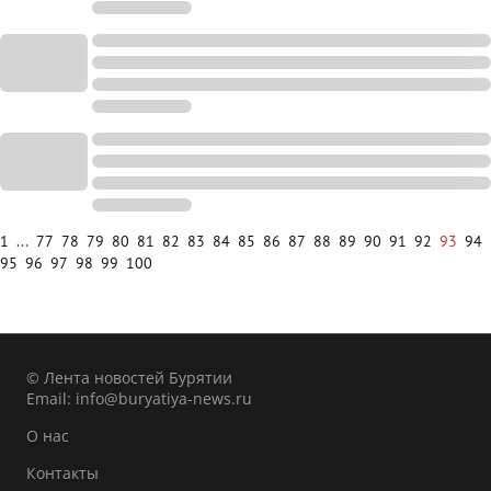
1
...
77
78
79
80
81
82
83
84
85
86
87
88
89
90
91
92
93
94
95
96
97
98
99
100
© Лента новостей Бурятии
Email:
info@buryatiya-news.ru
О нас
Контакты